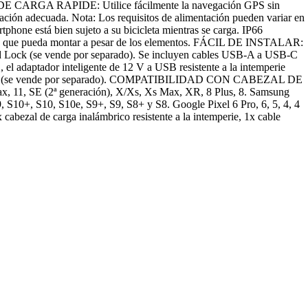
 DE CARGA RAPIDE: Utilice fácilmente la navegación GPS sin
ación adecuada. Nota: Los requisitos de alimentación pueden variar en
one está bien sujeto a su bicicleta mientras se carga. IP66
ra que pueda montar a pesar de los elementos. FÁCIL DE INSTALAR:
 Quad Lock (se vende por separado). Se incluyen cables USB-A a USB-C
, el adaptador inteligente de 12 V a USB resistente a la intemperie
imentación (se vende por separado). COMPATIBILIDAD CON CABEZAL DE
, 11, SE (2ª generación), X/Xs, Xs Max, XR, 8 Plus, 8. Samsung
S10+, S10, S10e, S9+, S9, S8+ y S8. Google Pixel 6 Pro, 6, 5, 4, 4
cabezal de carga inalámbrico resistente a la intemperie, 1x cable