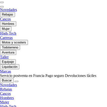
Novedades
Rebajas
Cascos
Hombres
Mujer
High-Tech
Carreras
Motos y scooters
Todoterreno
Aventura
Taller
Equipaje
Liquidación
Marcas
Servicio postventa en Francia
Pago seguro
Devoluciones fáciles
Buscar
Novedades
Rebajas
Cascos
Hombres
Mujer
High-Tech