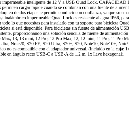
tador impermeable inteligente de 12 V a USB Quad Lock. CAPACIDAD
os permiten cargar rapide cuando se combinan con una fuente de aliment
eo de dos etapas le permite conducir con confianza, ya que su smartph
 inalámbrico impermeable Quad Lock es resistente al agua IP66, pa
n todo lo que necesitas para instalarlo con tu soporte para bicicleta
cleta si está disponible. Para bicicletas sin fuente de alimentación USB
AE existente, proporcionando una solución sencilla de fuente de al
 13, 13 mini, 12 Pro, 12 Pro Max, 12, 12 mini, 11 Pro, 11 Pro Max
ltra, Note20, S20 FE, S20 Ultra, S20+, S20, Note10, Note10+, Note9, 
 no es compatible con el adaptador universal. (Incluido en la caja: 1x 
e en ángulo recto USB-C a USB-A de 1,2 m, 1x llave hexagonal).