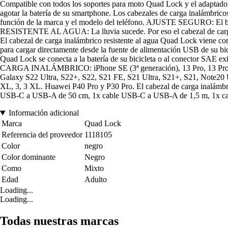
Compatible con todos los soportes para moto Quad Lock y el adap
agotar la batería de su smartphone. Los cabezales de carga inalámbric
función de la marca y el modelo del teléfono. AJUSTE SEGURO: El bloqu
RESISTENTE AL AGUA: La lluvia sucede. Por eso el cabezal de carga
El cabezal de carga inalámbrico resistente al agua Quad Lock viene co
para cargar directamente desde la fuente de alimentación USB de su bici
Quad Lock se conecta a la batería de su bicicleta o al conector S
CARGA INALÁMBRICO: iPhone SE (3ª generación), 13 Pro, 13 Pro Max,
Galaxy S22 Ultra, S22+, S22, S21 FE, S21 Ultra, S21+, S21, Note20 U
XL, 3, 3 XL. Huawei P40 Pro y P30 Pro. El cabezal de carga inalámbrico
USB-C a USB-A de 50 cm, 1x cable USB-C a USB-A de 1,5 m, 1x cabl
Información adicional
Marca
Quad Lock
Referencia del proveedor
1118105
Color
negro
Color dominante
Negro
Como
Mixto
Edad
Adulto
Loading...
Loading...
Todas nuestras marcas