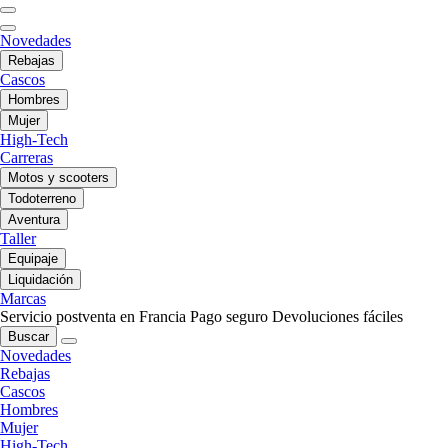
Novedades
Rebajas
Cascos
Hombres
Mujer
High-Tech
Carreras
Motos y scooters
Todoterreno
Aventura
Taller
Equipaje
Liquidación
Marcas
Servicio postventa en Francia
Pago seguro
Devoluciones fáciles
Buscar
Novedades
Rebajas
Cascos
Hombres
Mujer
High-Tech