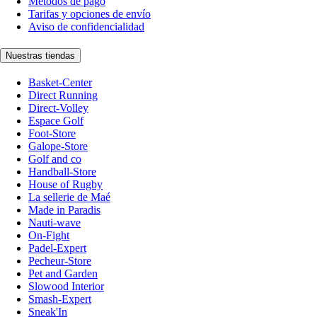
Métodos de pago
Tarifas y opciones de envío
Aviso de confidencialidad
Nuestras tiendas
Basket-Center
Direct Running
Direct-Volley
Espace Golf
Foot-Store
Galope-Store
Golf and co
Handball-Store
House of Rugby
La sellerie de Maé
Made in Paradis
Nauti-wave
On-Fight
Padel-Expert
Pecheur-Store
Pet and Garden
Slowood Interior
Smash-Expert
Sneak'In