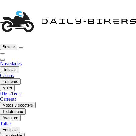
Buscar
Novedades
Rebajas
Cascos
Hombres
Mujer
High-Tech
Carreras
Motos y scooters
Todoterreno
Aventura
Taller
Equipaje