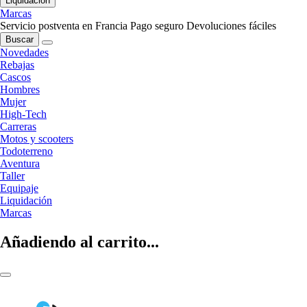
Liquidación
Marcas
Servicio postventa en Francia
Pago seguro
Devoluciones fáciles
Buscar
Novedades
Rebajas
Cascos
Hombres
Mujer
High-Tech
Carreras
Motos y scooters
Todoterreno
Aventura
Taller
Equipaje
Liquidación
Marcas
Añadiendo al carrito...