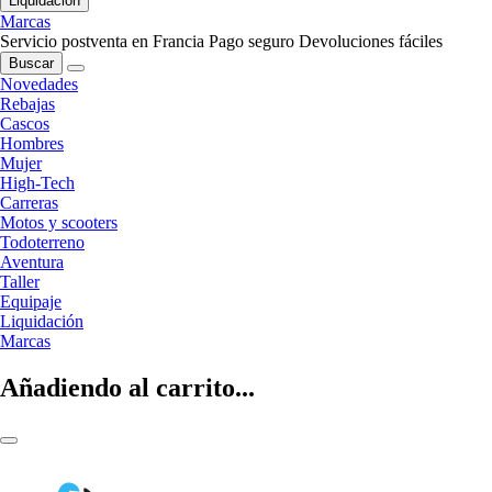
Liquidación
Marcas
Servicio postventa en Francia
Pago seguro
Devoluciones fáciles
Buscar
Novedades
Rebajas
Cascos
Hombres
Mujer
High-Tech
Carreras
Motos y scooters
Todoterreno
Aventura
Taller
Equipaje
Liquidación
Marcas
Añadiendo al carrito...