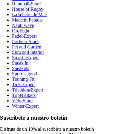
Handball-Store
House of Rugby
La sellerie de Maé
Made in Paradis
Nauti-wave
On-Fight
Padel-Expert
Pecheur-Store
Pet and Garden
Slowood Interior
Smash-Expert
Sneak'In
Sneakids
Sport is good
Training-Fit
Trek-Expert
Triathlon-Expert
TripNBikers
Vélo-Store
Winter-Expert
Suscríbete a nuestro boletín
Disfruta de un 10% al suscribirte a nuestro boletín