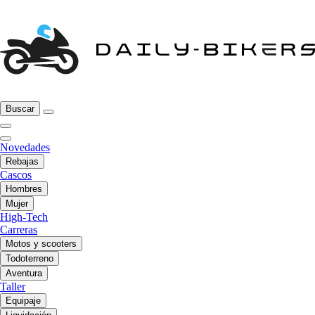
Buscar
Novedades
Rebajas
Cascos
Hombres
Mujer
High-Tech
Carreras
Motos y scooters
Todoterreno
Aventura
Taller
Equipaje