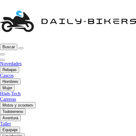
Buscar
Novedades
Rebajas
Cascos
Hombres
Mujer
High-Tech
Carreras
Motos y scooters
Todoterreno
Aventura
Taller
Equipaje