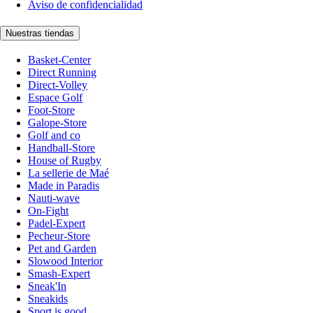
Aviso de confidencialidad
Nuestras tiendas
Basket-Center
Direct Running
Direct-Volley
Espace Golf
Foot-Store
Galope-Store
Golf and co
Handball-Store
House of Rugby
La sellerie de Maé
Made in Paradis
Nauti-wave
On-Fight
Padel-Expert
Pecheur-Store
Pet and Garden
Slowood Interior
Smash-Expert
Sneak'In
Sneakids
Sport is good