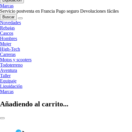
Liquidación
Marcas
Servicio postventa en Francia
Pago seguro
Devoluciones fáciles
Buscar
Novedades
Rebajas
Cascos
Hombres
Mujer
High-Tech
Carreras
Motos y scooters
Todoterreno
Aventura
Taller
Equipaje
Liquidación
Marcas
Añadiendo al carrito...