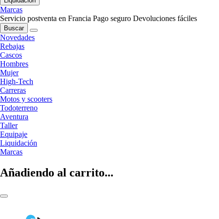
Liquidación
Marcas
Servicio postventa en Francia
Pago seguro
Devoluciones fáciles
Buscar
Novedades
Rebajas
Cascos
Hombres
Mujer
High-Tech
Carreras
Motos y scooters
Todoterreno
Aventura
Taller
Equipaje
Liquidación
Marcas
Añadiendo al carrito...