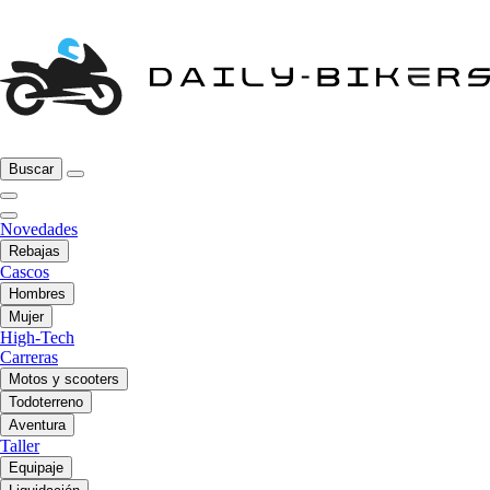
Buscar
Novedades
Rebajas
Cascos
Hombres
Mujer
High-Tech
Carreras
Motos y scooters
Todoterreno
Aventura
Taller
Equipaje