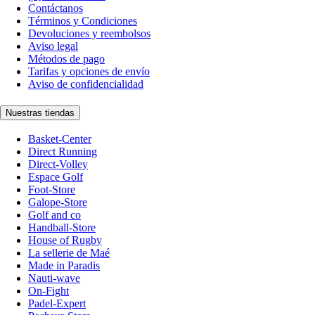
Contáctanos
Términos y Condiciones
Devoluciones y reembolsos
Aviso legal
Métodos de pago
Tarifas y opciones de envío
Aviso de confidencialidad
Nuestras tiendas
Basket-Center
Direct Running
Direct-Volley
Espace Golf
Foot-Store
Galope-Store
Golf and co
Handball-Store
House of Rugby
La sellerie de Maé
Made in Paradis
Nauti-wave
On-Fight
Padel-Expert