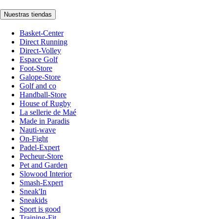
Nuestras tiendas
Basket-Center
Direct Running
Direct-Volley
Espace Golf
Foot-Store
Galope-Store
Golf and co
Handball-Store
House of Rugby
La sellerie de Maé
Made in Paradis
Nauti-wave
On-Fight
Padel-Expert
Pecheur-Store
Pet and Garden
Slowood Interior
Smash-Expert
Sneak'In
Sneakids
Sport is good
Training-Fit