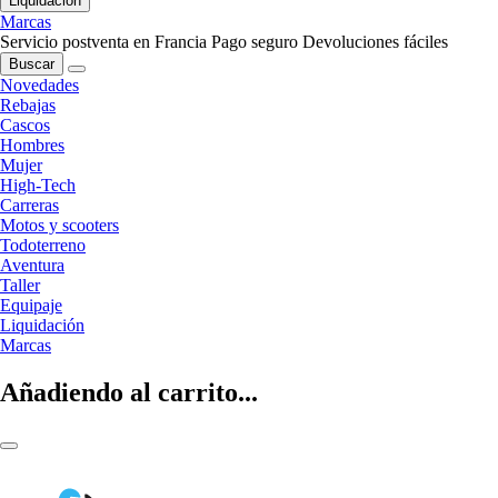
Liquidación
Marcas
Servicio postventa en Francia
Pago seguro
Devoluciones fáciles
Buscar
Novedades
Rebajas
Cascos
Hombres
Mujer
High-Tech
Carreras
Motos y scooters
Todoterreno
Aventura
Taller
Equipaje
Liquidación
Marcas
Añadiendo al carrito...