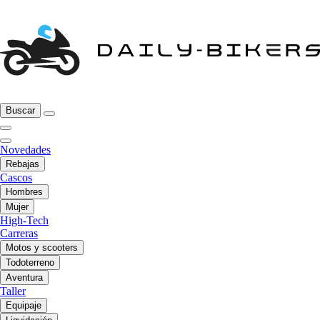
Buscar
Novedades
Rebajas
Cascos
Hombres
Mujer
High-Tech
Carreras
Motos y scooters
Todoterreno
Aventura
Taller
Equipaje