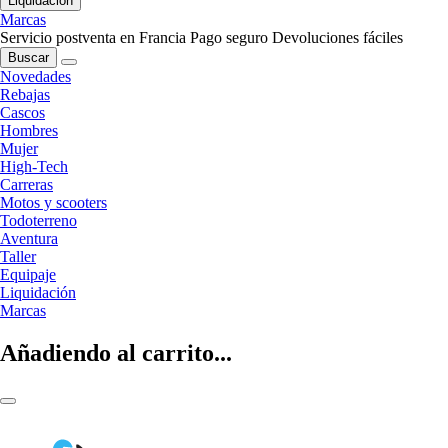
Liquidación
Marcas
Servicio postventa en Francia
Pago seguro
Devoluciones fáciles
Buscar
Novedades
Rebajas
Cascos
Hombres
Mujer
High-Tech
Carreras
Motos y scooters
Todoterreno
Aventura
Taller
Equipaje
Liquidación
Marcas
Añadiendo al carrito...