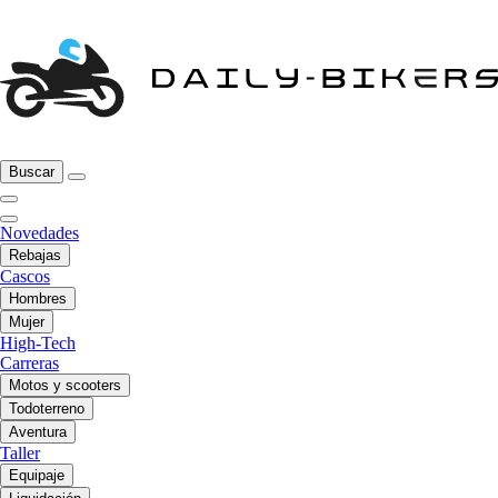
Buscar
Novedades
Rebajas
Cascos
Hombres
Mujer
High-Tech
Carreras
Motos y scooters
Todoterreno
Aventura
Taller
Equipaje