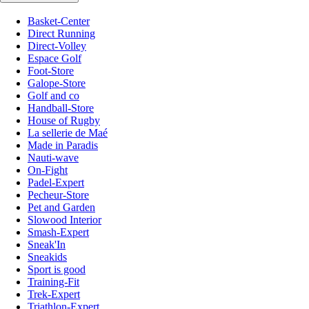
Basket-Center
Direct Running
Direct-Volley
Espace Golf
Foot-Store
Galope-Store
Golf and co
Handball-Store
House of Rugby
La sellerie de Maé
Made in Paradis
Nauti-wave
On-Fight
Padel-Expert
Pecheur-Store
Pet and Garden
Slowood Interior
Smash-Expert
Sneak'In
Sneakids
Sport is good
Training-Fit
Trek-Expert
Triathlon-Expert