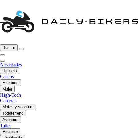
Buscar
Novedades
Rebajas
Cascos
Hombres
Mujer
High-Tech
Carreras
Motos y scooters
Todoterreno
Aventura
Taller
Equipaje