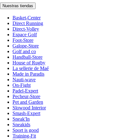
Nuestras tiendas
Basket-Center
Direct Running
Direct-Volley
Espace Golf
Foot-Store
Galope-Store
Golf and co
Handball-Store
House of Rugby
La sellerie de Maé
Made in Paradis
Nauti-wave
On-Fight
Padel-Expert
Pecheur-Store
Pet and Garden
Slowood Interior
Smash-Expert
Sneak'In
Sneakids
Sport is good
Training-Fit