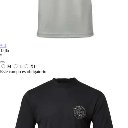
+-1
Talla
*
M
L
XL
Este campo es obligatorio