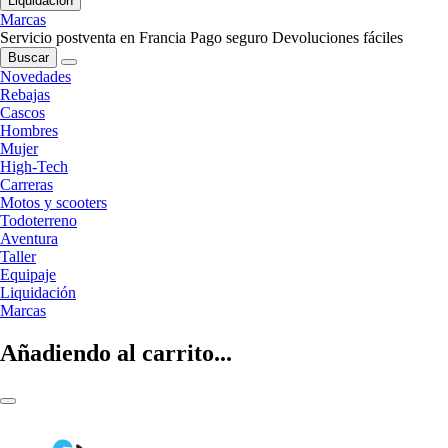
Liquidación
Marcas
Servicio postventa en Francia
Pago seguro
Devoluciones fáciles
Buscar
Novedades
Rebajas
Cascos
Hombres
Mujer
High-Tech
Carreras
Motos y scooters
Todoterreno
Aventura
Taller
Equipaje
Liquidación
Marcas
Añadiendo al carrito...