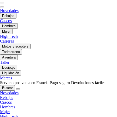
Novedades
Rebajas
Cascos
Hombres
Mujer
High-Tech
Carreras
Motos y scooters
Todoterreno
Aventura
Taller
Equipaje
Liquidación
Marcas
Servicio postventa en Francia
Pago seguro
Devoluciones fáciles
Buscar
Novedades
Rebajas
Cascos
Hombres
Mujer
High-Tech