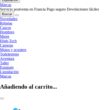
Liquidación
Marcas
Servicio postventa en Francia
Pago seguro
Devoluciones fáciles
Buscar
Novedades
Rebajas
Cascos
Hombres
Mujer
High-Tech
Carreras
Motos y scooters
Todoterreno
Aventura
Taller
Equipaje
Liquidación
Marcas
Añadiendo al carrito...