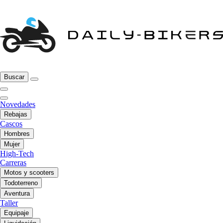
Buscar
Novedades
Rebajas
Cascos
Hombres
Mujer
High-Tech
Carreras
Motos y scooters
Todoterreno
Aventura
Taller
Equipaje