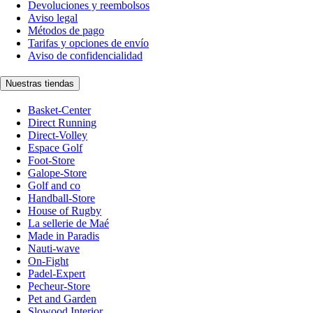
Devoluciones y reembolsos
Aviso legal
Métodos de pago
Tarifas y opciones de envío
Aviso de confidencialidad
Nuestras tiendas
Basket-Center
Direct Running
Direct-Volley
Espace Golf
Foot-Store
Galope-Store
Golf and co
Handball-Store
House of Rugby
La sellerie de Maé
Made in Paradis
Nauti-wave
On-Fight
Padel-Expert
Pecheur-Store
Pet and Garden
Slowood Interior