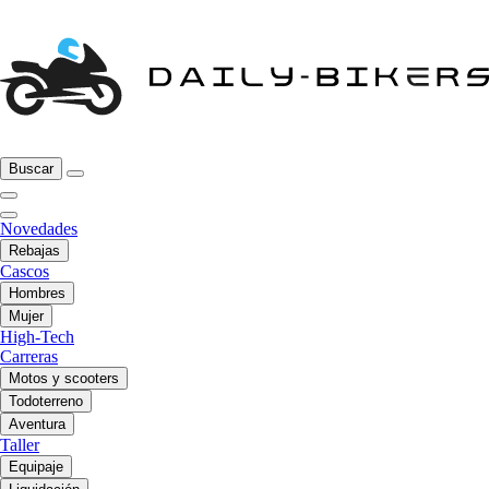
Buscar
Novedades
Rebajas
Cascos
Hombres
Mujer
High-Tech
Carreras
Motos y scooters
Todoterreno
Aventura
Taller
Equipaje