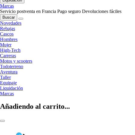
Liquidación
Marcas
Servicio postventa en Francia
Pago seguro
Devoluciones fáciles
Buscar
Novedades
Rebajas
Cascos
Hombres
Mujer
High-Tech
Carreras
Motos y scooters
Todoterreno
Aventura
Taller
Equipaje
Liquidación
Marcas
Añadiendo al carrito...