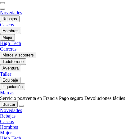
Novedades
Rebajas
Cascos
Hombres
Mujer
High-Tech
Carreras
Motos y scooters
Todoterreno
Aventura
Taller
Equipaje
Liquidación
Marcas
Servicio postventa en Francia
Pago seguro
Devoluciones fáciles
Buscar
Novedades
Rebajas
Cascos
Hombres
Mujer
High-Tech