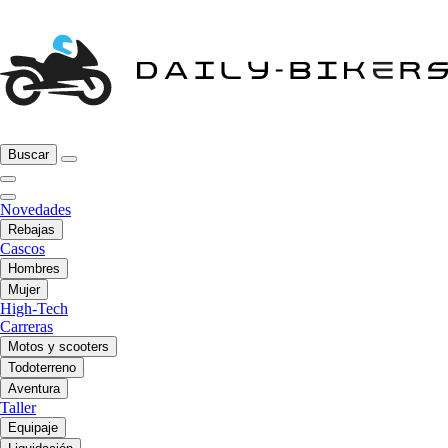
Buscar
Novedades
Rebajas
Cascos
Hombres
Mujer
High-Tech
Carreras
Motos y scooters
Todoterreno
Aventura
Taller
Equipaje