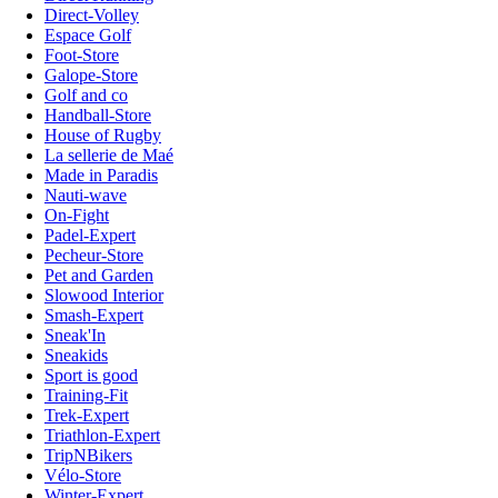
Direct-Volley
Espace Golf
Foot-Store
Galope-Store
Golf and co
Handball-Store
House of Rugby
La sellerie de Maé
Made in Paradis
Nauti-wave
On-Fight
Padel-Expert
Pecheur-Store
Pet and Garden
Slowood Interior
Smash-Expert
Sneak'In
Sneakids
Sport is good
Training-Fit
Trek-Expert
Triathlon-Expert
TripNBikers
Vélo-Store
Winter-Expert