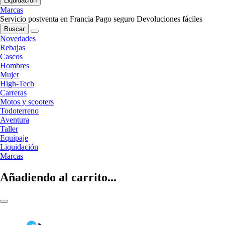
Liquidación
Marcas
Servicio postventa en Francia
Pago seguro
Devoluciones fáciles
Buscar
Novedades
Rebajas
Cascos
Hombres
Mujer
High-Tech
Carreras
Motos y scooters
Todoterreno
Aventura
Taller
Equipaje
Liquidación
Marcas
Añadiendo al carrito...