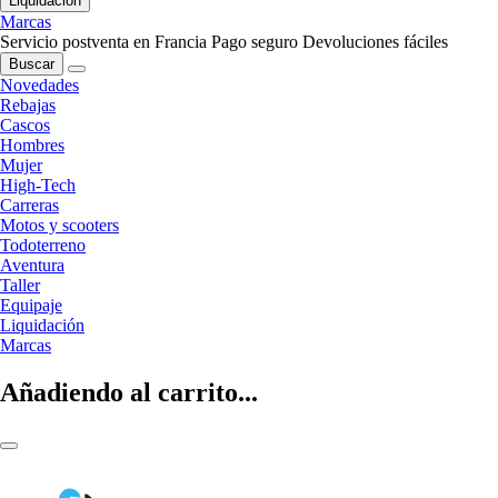
Liquidación
Marcas
Servicio postventa en Francia
Pago seguro
Devoluciones fáciles
Buscar
Novedades
Rebajas
Cascos
Hombres
Mujer
High-Tech
Carreras
Motos y scooters
Todoterreno
Aventura
Taller
Equipaje
Liquidación
Marcas
Añadiendo al carrito...