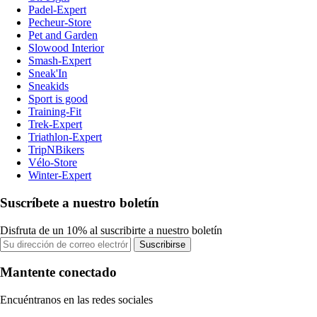
Padel-Expert
Pecheur-Store
Pet and Garden
Slowood Interior
Smash-Expert
Sneak'In
Sneakids
Sport is good
Training-Fit
Trek-Expert
Triathlon-Expert
TripNBikers
Vélo-Store
Winter-Expert
Suscríbete a nuestro boletín
Disfruta de un 10% al suscribirte a nuestro boletín
Suscribirse
Mantente conectado
Encuéntranos en las redes sociales