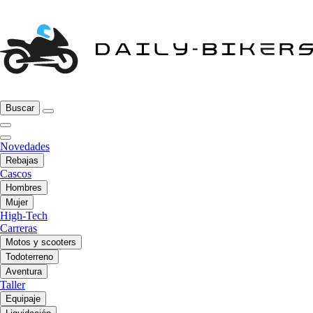
Buscar
Novedades
Rebajas
Cascos
Hombres
Mujer
High-Tech
Carreras
Motos y scooters
Todoterreno
Aventura
Taller
Equipaje