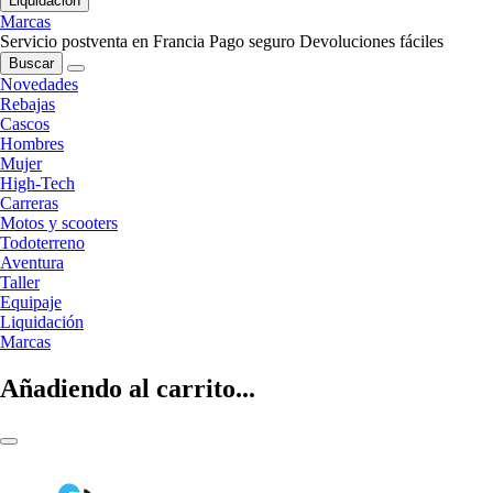
Liquidación
Marcas
Servicio postventa en Francia
Pago seguro
Devoluciones fáciles
Buscar
Novedades
Rebajas
Cascos
Hombres
Mujer
High-Tech
Carreras
Motos y scooters
Todoterreno
Aventura
Taller
Equipaje
Liquidación
Marcas
Añadiendo al carrito...