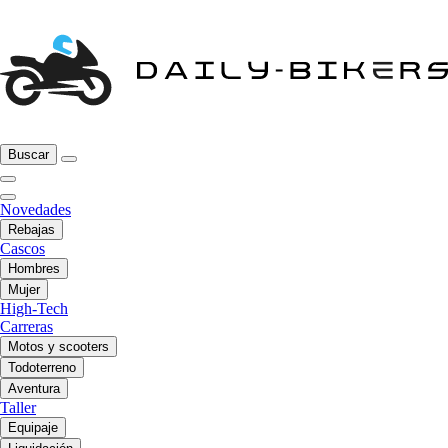
Buscar
Novedades
Rebajas
Cascos
Hombres
Mujer
High-Tech
Carreras
Motos y scooters
Todoterreno
Aventura
Taller
Equipaje