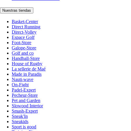
Nuestras tiendas
Basket-Center
Direct Running
Direct-Volley
Espace Golf
Foot-Store
Galope-Store
Golf and co
Handball-Store
House of Rugby
La sellerie de Maé
Made in Paradis
Nauti-wave
On-Fight
Padel-Expert
Pecheur-Store
Pet and Garden
Slowood Interior
Smash-Expert
Sneak'In
Sneakids
Sport is good