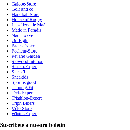
Galope-Store
Golf and co
Handball-Store
House of Rugby
La sellerie de Maé
Made in Paradis
Nauti-wave
On-Fight
Padel-Expert
Pecheur-Store
Pet and Garden
Slowood Interior
Smash-Expert
Sneak'In
Sneakids
Sport is good
Training-Fit
Trek-Expert
Triathlon-Expert
TripNBikers
Vélo-Store
Winter-Expert
Suscríbete a nuestro boletín