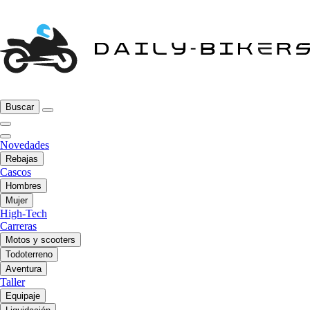
Buscar
Novedades
Rebajas
Cascos
Hombres
Mujer
High-Tech
Carreras
Motos y scooters
Todoterreno
Aventura
Taller
Equipaje