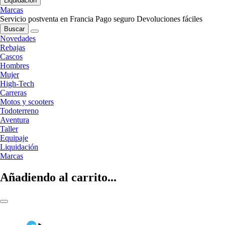
Liquidación
Marcas
Servicio postventa en Francia
Pago seguro
Devoluciones fáciles
Buscar
Novedades
Rebajas
Cascos
Hombres
Mujer
High-Tech
Carreras
Motos y scooters
Todoterreno
Aventura
Taller
Equipaje
Liquidación
Marcas
Añadiendo al carrito...