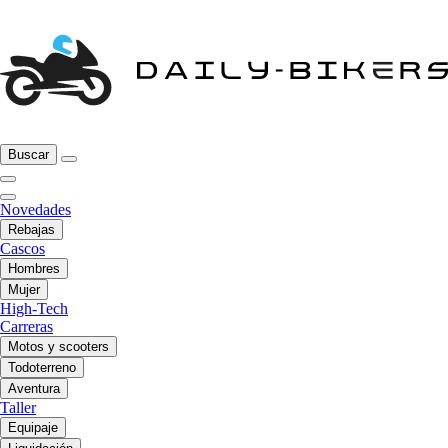
Buscar
Novedades
Rebajas
Cascos
Hombres
Mujer
High-Tech
Carreras
Motos y scooters
Todoterreno
Aventura
Taller
Equipaje