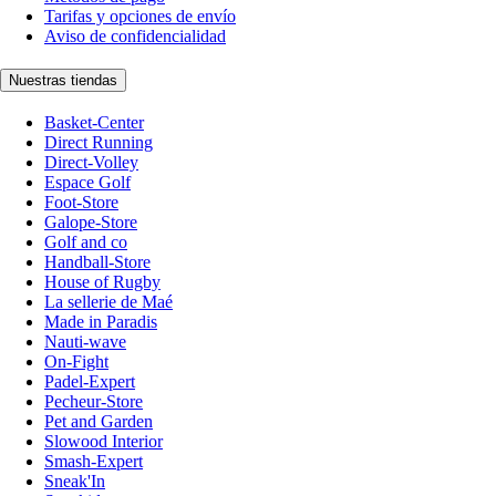
Tarifas y opciones de envío
Aviso de confidencialidad
Nuestras tiendas
Basket-Center
Direct Running
Direct-Volley
Espace Golf
Foot-Store
Galope-Store
Golf and co
Handball-Store
House of Rugby
La sellerie de Maé
Made in Paradis
Nauti-wave
On-Fight
Padel-Expert
Pecheur-Store
Pet and Garden
Slowood Interior
Smash-Expert
Sneak'In