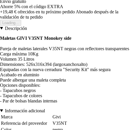
Envío gratuito
Ahorre 5%
con el código
EXTRA
+19,48 €
ofrecidos en tu próximo pedido
Abonado después de la
validación de tu pedido
Loading...
Descripción
Maletas GIVI V35NT Monokey side
Pareja de maletas laterales V35NT negras con reflectores transparentes
Carga máxima 10Kg
Volumen 35 Litros
Dimensiones: 526x316x394 (largoxanchoxalto)
Equipadas con la nueva cerradura "Security Kit" más segura
Acabado en aluminio
Puede albergar una maleta completa
Opciones disponibles:
- Tapacubos negros
- Tapacubos de colores
- Par de bolsas blandas internas
Información adicional
Marca
Givi
Referencia del proveedor
V35NT
Color
negro