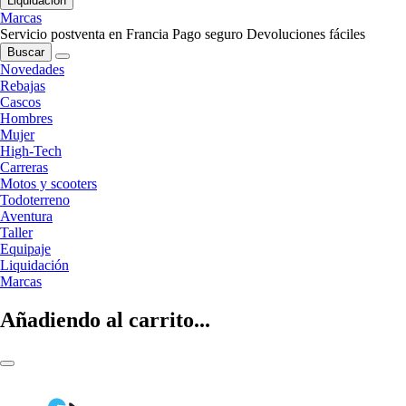
Liquidación
Marcas
Servicio postventa en Francia
Pago seguro
Devoluciones fáciles
Buscar
Novedades
Rebajas
Cascos
Hombres
Mujer
High-Tech
Carreras
Motos y scooters
Todoterreno
Aventura
Taller
Equipaje
Liquidación
Marcas
Añadiendo al carrito...