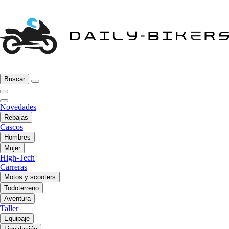
Buscar
Novedades
Rebajas
Cascos
Hombres
Mujer
High-Tech
Carreras
Motos y scooters
Todoterreno
Aventura
Taller
Equipaje