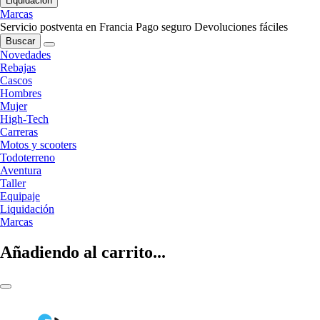
Liquidación
Marcas
Servicio postventa en Francia
Pago seguro
Devoluciones fáciles
Buscar
Novedades
Rebajas
Cascos
Hombres
Mujer
High-Tech
Carreras
Motos y scooters
Todoterreno
Aventura
Taller
Equipaje
Liquidación
Marcas
Añadiendo al carrito...