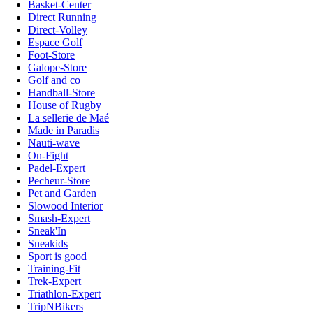
Basket-Center
Direct Running
Direct-Volley
Espace Golf
Foot-Store
Galope-Store
Golf and co
Handball-Store
House of Rugby
La sellerie de Maé
Made in Paradis
Nauti-wave
On-Fight
Padel-Expert
Pecheur-Store
Pet and Garden
Slowood Interior
Smash-Expert
Sneak'In
Sneakids
Sport is good
Training-Fit
Trek-Expert
Triathlon-Expert
TripNBikers