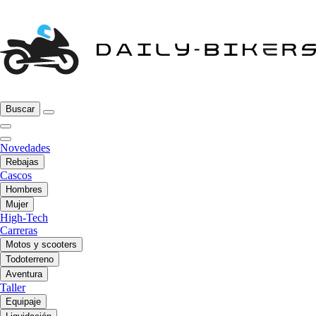
Buscar
Novedades
Rebajas
Cascos
Hombres
Mujer
High-Tech
Carreras
Motos y scooters
Todoterreno
Aventura
Taller
Equipaje