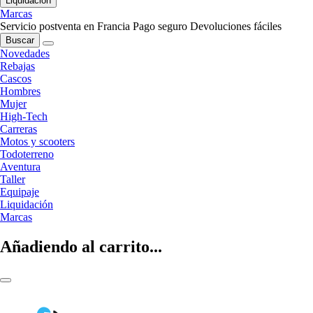
Liquidación
Marcas
Servicio postventa en Francia
Pago seguro
Devoluciones fáciles
Buscar
Novedades
Rebajas
Cascos
Hombres
Mujer
High-Tech
Carreras
Motos y scooters
Todoterreno
Aventura
Taller
Equipaje
Liquidación
Marcas
Añadiendo al carrito...