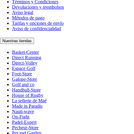
Términos y Condiciones
Devoluciones y reembolsos
Aviso legal
Métodos de pago
Tarifas y opciones de envío
Aviso de confidencialidad
Nuestras tiendas
Basket-Center
Direct Running
Direct-Volley
Espace Golf
Foot-Store
Galope-Store
Golf and co
Handball-Store
House of Rugby
La sellerie de Maé
Made in Paradis
Nauti-wave
On-Fight
Padel-Expert
Pecheur-Store
Pet and Garden