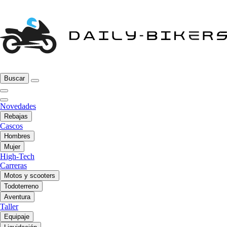
Buscar
Novedades
Rebajas
Cascos
Hombres
Mujer
High-Tech
Carreras
Motos y scooters
Todoterreno
Aventura
Taller
Equipaje