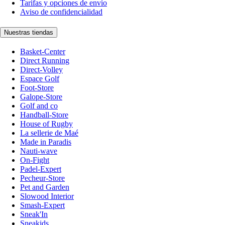
Tarifas y opciones de envío
Aviso de confidencialidad
Nuestras tiendas
Basket-Center
Direct Running
Direct-Volley
Espace Golf
Foot-Store
Galope-Store
Golf and co
Handball-Store
House of Rugby
La sellerie de Maé
Made in Paradis
Nauti-wave
On-Fight
Padel-Expert
Pecheur-Store
Pet and Garden
Slowood Interior
Smash-Expert
Sneak'In
Sneakids