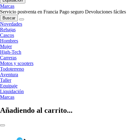
Liquidación
Marcas
Servicio postventa en Francia
Pago seguro
Devoluciones fáciles
Buscar
Novedades
Rebajas
Cascos
Hombres
Mujer
High-Tech
Carreras
Motos y scooters
Todoterreno
Aventura
Taller
Equipaje
Liquidación
Marcas
Añadiendo al carrito...