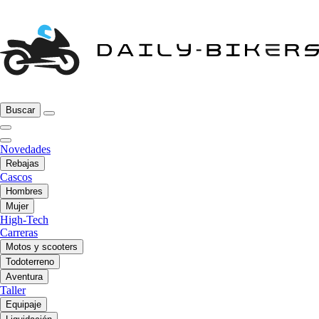
Buscar
Novedades
Rebajas
Cascos
Hombres
Mujer
High-Tech
Carreras
Motos y scooters
Todoterreno
Aventura
Taller
Equipaje