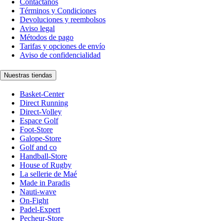
Contáctanos
Términos y Condiciones
Devoluciones y reembolsos
Aviso legal
Métodos de pago
Tarifas y opciones de envío
Aviso de confidencialidad
Nuestras tiendas
Basket-Center
Direct Running
Direct-Volley
Espace Golf
Foot-Store
Galope-Store
Golf and co
Handball-Store
House of Rugby
La sellerie de Maé
Made in Paradis
Nauti-wave
On-Fight
Padel-Expert
Pecheur-Store