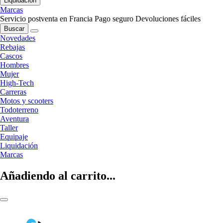
Liquidación
Marcas
Servicio postventa en Francia
Pago seguro
Devoluciones fáciles
Buscar
Novedades
Rebajas
Cascos
Hombres
Mujer
High-Tech
Carreras
Motos y scooters
Todoterreno
Aventura
Taller
Equipaje
Liquidación
Marcas
Añadiendo al carrito...