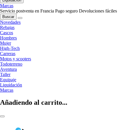
Liquidación
Marcas
Servicio postventa en Francia
Pago seguro
Devoluciones fáciles
Buscar
Novedades
Rebajas
Cascos
Hombres
Mujer
High-Tech
Carreras
Motos y scooters
Todoterreno
Aventura
Taller
Equipaje
Liquidación
Marcas
Añadiendo al carrito...