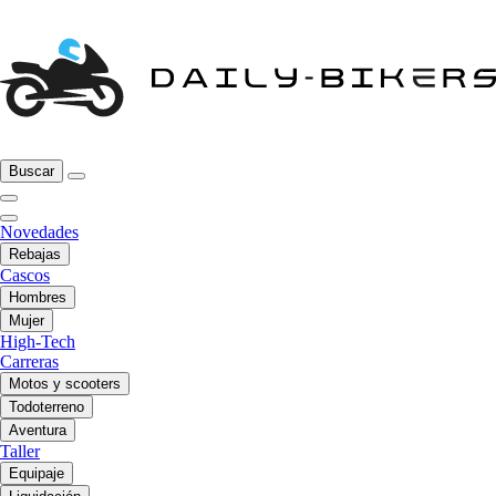
Buscar
Novedades
Rebajas
Cascos
Hombres
Mujer
High-Tech
Carreras
Motos y scooters
Todoterreno
Aventura
Taller
Equipaje