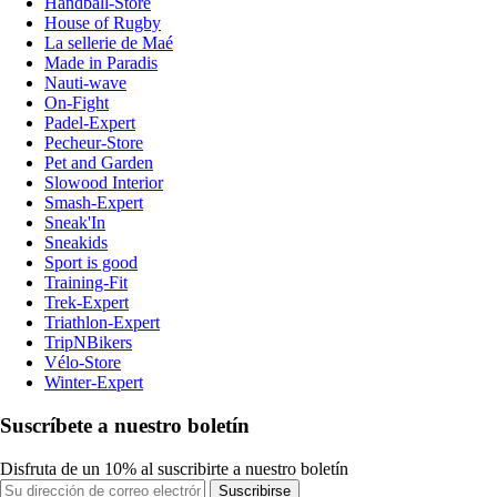
Handball-Store
House of Rugby
La sellerie de Maé
Made in Paradis
Nauti-wave
On-Fight
Padel-Expert
Pecheur-Store
Pet and Garden
Slowood Interior
Smash-Expert
Sneak'In
Sneakids
Sport is good
Training-Fit
Trek-Expert
Triathlon-Expert
TripNBikers
Vélo-Store
Winter-Expert
Suscríbete a nuestro boletín
Disfruta de un 10% al suscribirte a nuestro boletín
Suscribirse