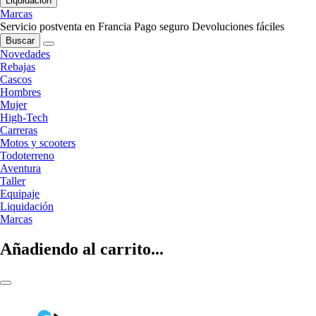
Liquidación
Marcas
Servicio postventa en Francia
Pago seguro
Devoluciones fáciles
Buscar
Novedades
Rebajas
Cascos
Hombres
Mujer
High-Tech
Carreras
Motos y scooters
Todoterreno
Aventura
Taller
Equipaje
Liquidación
Marcas
Añadiendo al carrito...