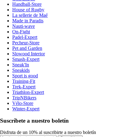
Handball-Store
House of Rugby
La sellerie de Maé
Made in Paradis
Nauti-wave
On-Fight
Padel-Expert
Pecheur-Store
Pet and Garden
Slowood Interior
Smash-Expert
Sneak'In
Sneakids
Sport is good
Training-Fit
Trek-Expert
Triathlon-Expert
TripNBikers
Vélo-Store
Winter-Expert
Suscríbete a nuestro boletín
Disfruta de un 10% al suscribirte a nuestro boletín