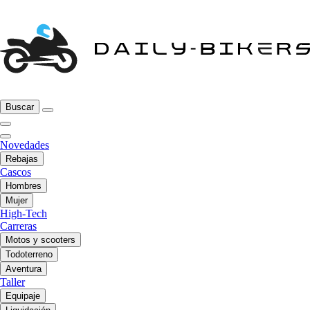
Buscar
Novedades
Rebajas
Cascos
Hombres
Mujer
High-Tech
Carreras
Motos y scooters
Todoterreno
Aventura
Taller
Equipaje