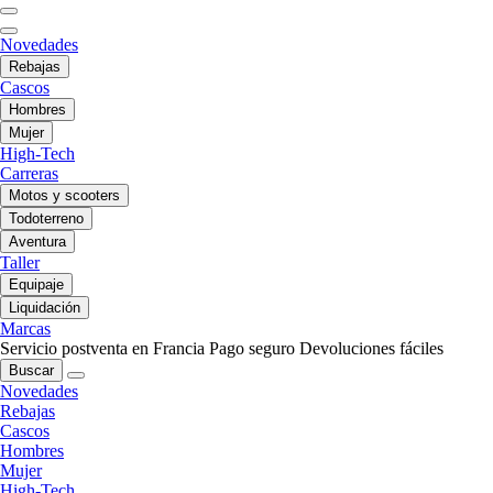
Novedades
Rebajas
Cascos
Hombres
Mujer
High-Tech
Carreras
Motos y scooters
Todoterreno
Aventura
Taller
Equipaje
Liquidación
Marcas
Servicio postventa en Francia
Pago seguro
Devoluciones fáciles
Buscar
Novedades
Rebajas
Cascos
Hombres
Mujer
High-Tech