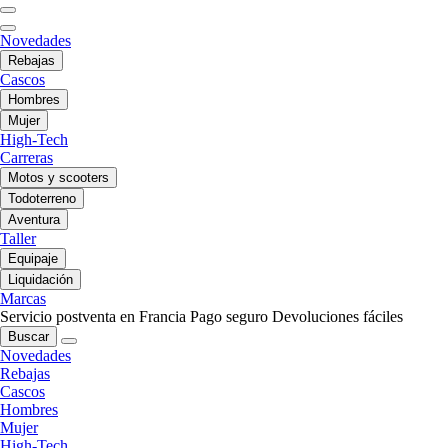
Novedades
Rebajas
Cascos
Hombres
Mujer
High-Tech
Carreras
Motos y scooters
Todoterreno
Aventura
Taller
Equipaje
Liquidación
Marcas
Servicio postventa en Francia
Pago seguro
Devoluciones fáciles
Buscar
Novedades
Rebajas
Cascos
Hombres
Mujer
High-Tech