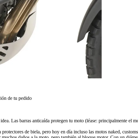
ión de tu pedido
idea. Las barras anticaída protegen tu moto (léase: principalmente el m
protectores de biela, pero hoy en día incluso las motos naked, customs,
r muchos daños a la moto, pero también al bloque motor. Con un diámet