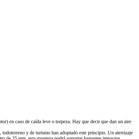
otor) en caso de caída leve o torpeza. Hay que decir que dan un aire
 todoterreno y de turismo han adoptado este principio. Un aterrizaje
ro de 25 mm, esta montura podrá soportar bastantes impactos.