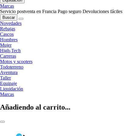
Liquidación
Marcas
Servicio postventa en Francia
Pago seguro
Devoluciones fáciles
Buscar
Novedades
Rebajas
Cascos
Hombres
Mujer
High-Tech
Carreras
Motos y scooters
Todoterreno
Aventura
Taller
Equipaje
Liquidación
Marcas
Añadiendo al carrito...