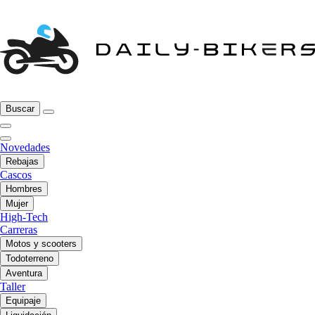
Buscar
Novedades
Rebajas
Cascos
Hombres
Mujer
High-Tech
Carreras
Motos y scooters
Todoterreno
Aventura
Taller
Equipaje