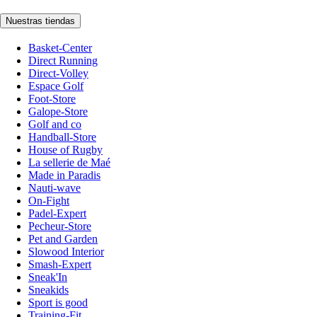
Nuestras tiendas
Basket-Center
Direct Running
Direct-Volley
Espace Golf
Foot-Store
Galope-Store
Golf and co
Handball-Store
House of Rugby
La sellerie de Maé
Made in Paradis
Nauti-wave
On-Fight
Padel-Expert
Pecheur-Store
Pet and Garden
Slowood Interior
Smash-Expert
Sneak'In
Sneakids
Sport is good
Training-Fit