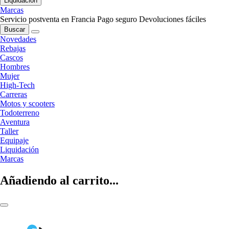
Liquidación
Marcas
Servicio postventa en Francia
Pago seguro
Devoluciones fáciles
Buscar
Novedades
Rebajas
Cascos
Hombres
Mujer
High-Tech
Carreras
Motos y scooters
Todoterreno
Aventura
Taller
Equipaje
Liquidación
Marcas
Añadiendo al carrito...