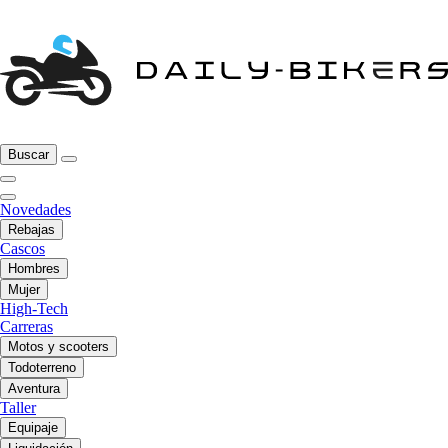
Buscar
Novedades
Rebajas
Cascos
Hombres
Mujer
High-Tech
Carreras
Motos y scooters
Todoterreno
Aventura
Taller
Equipaje