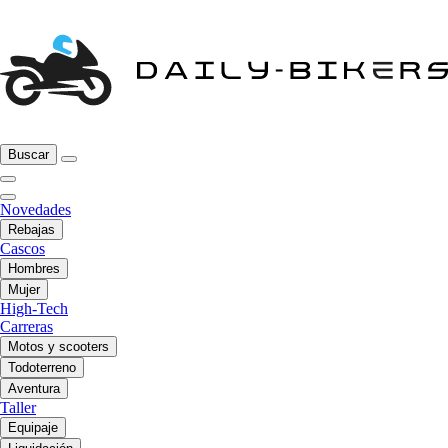
Buscar
Novedades
Rebajas
Cascos
Hombres
Mujer
High-Tech
Carreras
Motos y scooters
Todoterreno
Aventura
Taller
Equipaje