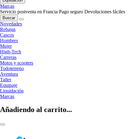
Liquidación
Marcas
Servicio postventa en Francia
Pago seguro
Devoluciones fáciles
Buscar
Novedades
Rebajas
Cascos
Hombres
Mujer
High-Tech
Carreras
Motos y scooters
Todoterreno
Aventura
Taller
Equipaje
Liquidación
Marcas
Añadiendo al carrito...