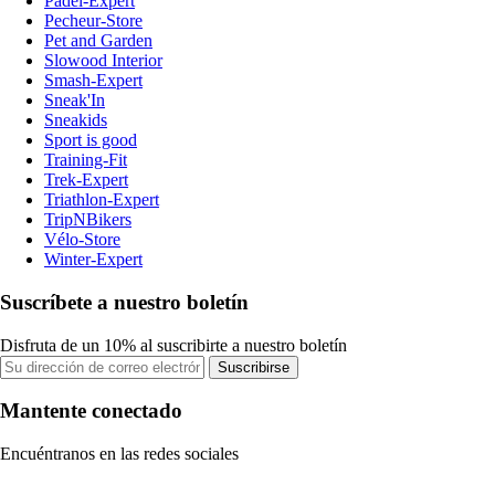
Padel-Expert
Pecheur-Store
Pet and Garden
Slowood Interior
Smash-Expert
Sneak'In
Sneakids
Sport is good
Training-Fit
Trek-Expert
Triathlon-Expert
TripNBikers
Vélo-Store
Winter-Expert
Suscríbete a nuestro boletín
Disfruta de un 10% al suscribirte a nuestro boletín
Suscribirse
Mantente conectado
Encuéntranos en las redes sociales