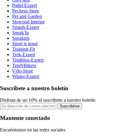
Padel-Expert
Pecheur-Store
Pet and Garden
Slowood Interior
Smash-Expert
Sneak'In
Sneakids
Sport is good
Training-Fit
Trek-Expert
Triathlon-Expert
TripNBikers
Vélo-Store
Winter-Expert
Suscríbete a nuestro boletín
Disfruta de un 10% al suscribirte a nuestro boletín
Suscribirse
Mantente conectado
Encuéntranos en las redes sociales