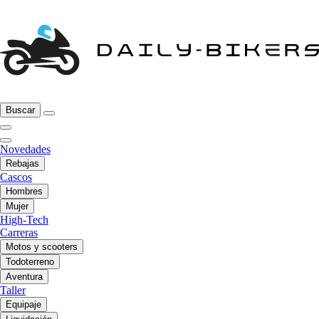
Buscar
Novedades
Rebajas
Cascos
Hombres
Mujer
High-Tech
Carreras
Motos y scooters
Todoterreno
Aventura
Taller
Equipaje