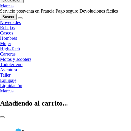
Liquidación
Marcas
Servicio postventa en Francia
Pago seguro
Devoluciones fáciles
Buscar
Novedades
Rebajas
Cascos
Hombres
Mujer
High-Tech
Carreras
Motos y scooters
Todoterreno
Aventura
Taller
Equipaje
Liquidación
Marcas
Añadiendo al carrito...