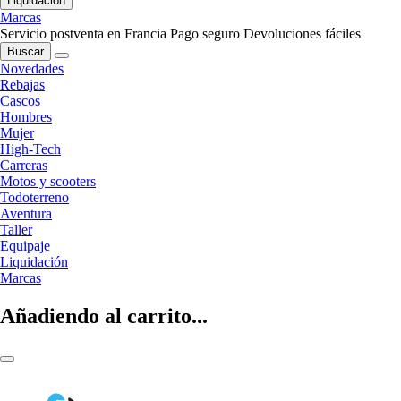
Liquidación
Marcas
Servicio postventa en Francia
Pago seguro
Devoluciones fáciles
Buscar
Novedades
Rebajas
Cascos
Hombres
Mujer
High-Tech
Carreras
Motos y scooters
Todoterreno
Aventura
Taller
Equipaje
Liquidación
Marcas
Añadiendo al carrito...