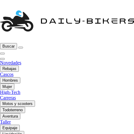
Buscar
Novedades
Rebajas
Cascos
Hombres
Mujer
High-Tech
Carreras
Motos y scooters
Todoterreno
Aventura
Taller
Equipaje