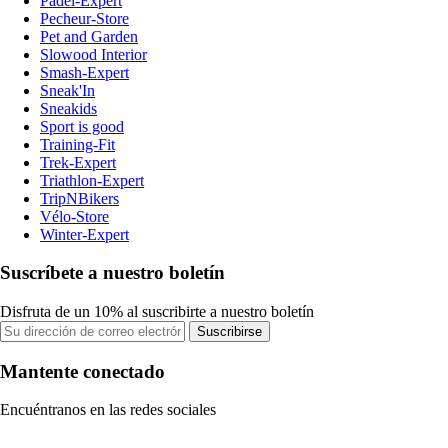
Padel-Expert
Pecheur-Store
Pet and Garden
Slowood Interior
Smash-Expert
Sneak'In
Sneakids
Sport is good
Training-Fit
Trek-Expert
Triathlon-Expert
TripNBikers
Vélo-Store
Winter-Expert
Suscríbete a nuestro boletín
Disfruta de un 10% al suscribirte a nuestro boletín
Suscribirse
Mantente conectado
Encuéntranos en las redes sociales