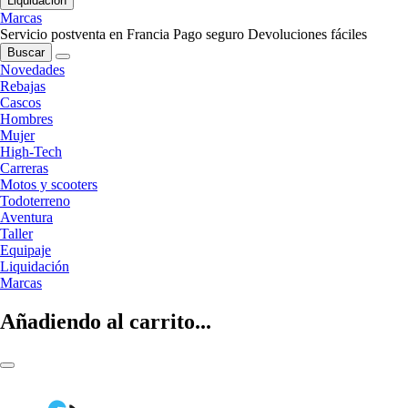
Liquidación
Marcas
Servicio postventa en Francia
Pago seguro
Devoluciones fáciles
Buscar
Novedades
Rebajas
Cascos
Hombres
Mujer
High-Tech
Carreras
Motos y scooters
Todoterreno
Aventura
Taller
Equipaje
Liquidación
Marcas
Añadiendo al carrito...