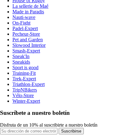
House of Rugby
La sellerie de Maé
Made in Paradis
Nauti-wave
On-Fight
Padel-Expert
Pecheur-Store
Pet and Garden
Slowood Interior
Smash-Expert
Sneak'In
Sneakids
Sport is good
Training-Fit
Trek-Expert
Triathlon-Expert
TripNBikers
Vélo-Store
Winter-Expert
Suscríbete a nuestro boletín
Disfruta de un 10% al suscribirte a nuestro boletín
Suscribirse