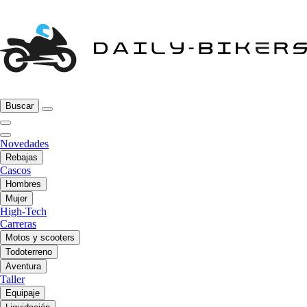
Buscar
Novedades
Rebajas
Cascos
Hombres
Mujer
High-Tech
Carreras
Motos y scooters
Todoterreno
Aventura
Taller
Equipaje