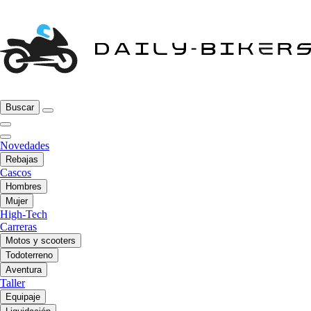
Buscar
Novedades
Rebajas
Cascos
Hombres
Mujer
High-Tech
Carreras
Motos y scooters
Todoterreno
Aventura
Taller
Equipaje