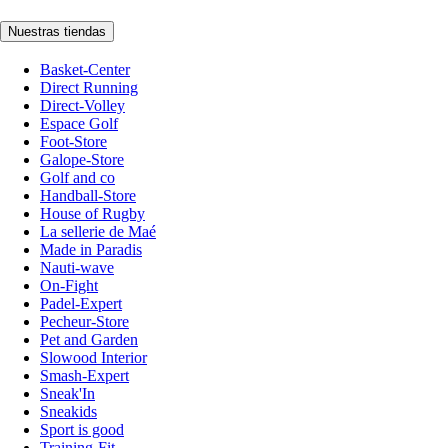
Nuestras tiendas
Basket-Center
Direct Running
Direct-Volley
Espace Golf
Foot-Store
Galope-Store
Golf and co
Handball-Store
House of Rugby
La sellerie de Maé
Made in Paradis
Nauti-wave
On-Fight
Padel-Expert
Pecheur-Store
Pet and Garden
Slowood Interior
Smash-Expert
Sneak'In
Sneakids
Sport is good
Training-Fit