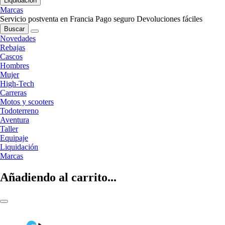
Liquidación
Marcas
Servicio postventa en Francia
Pago seguro
Devoluciones fáciles
Buscar
Novedades
Rebajas
Cascos
Hombres
Mujer
High-Tech
Carreras
Motos y scooters
Todoterreno
Aventura
Taller
Equipaje
Liquidación
Marcas
Añadiendo al carrito...