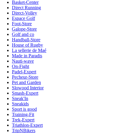
Basket-Center
Direct Running
Direct-Volley
Espace Golf
Foot-Store
Galope-Store
Golf and co
Handball-Store
House of Rugby
La sellerie de Maé
Made in Paradis
Nauti-wave
On-Fight
Padel-Expert
Pecheur-Store
Pet and Garden
Slowood Interior
Smash-Expert
Sneak'In
Sneakids
Sport is good
Training-Fit
Trek-Expert
Triathlon-Expert
TripNBikers