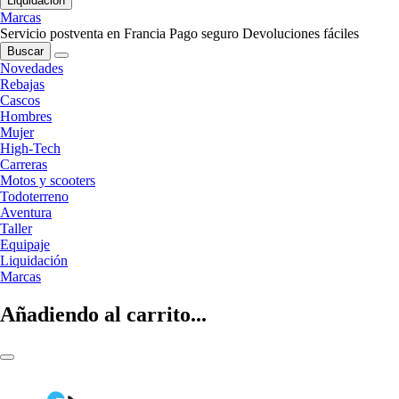
Liquidación
Marcas
Servicio postventa en Francia
Pago seguro
Devoluciones fáciles
Buscar
Novedades
Rebajas
Cascos
Hombres
Mujer
High-Tech
Carreras
Motos y scooters
Todoterreno
Aventura
Taller
Equipaje
Liquidación
Marcas
Añadiendo al carrito...