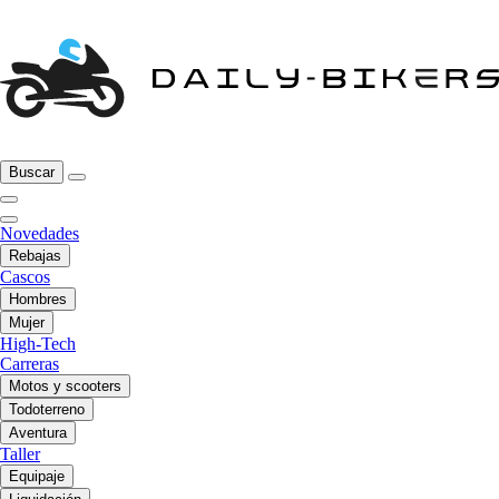
Buscar
Novedades
Rebajas
Cascos
Hombres
Mujer
High-Tech
Carreras
Motos y scooters
Todoterreno
Aventura
Taller
Equipaje