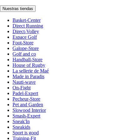
Nuestras tiendas
Basket-Center
Direct Running
Direct-Volley
Espace Golf
Foot-Store
Galope-Store
Golf and co
Handball-Store
House of Rugby
La sellerie de Maé
Made in Paradis
Nauti-wave
On-Fight
Padel-Expert
Pecheur-Store
Pet and Garden
Slowood Interior
Smash-Expert
Sneak'In
Sneakids
Sport is good
Training-Fit