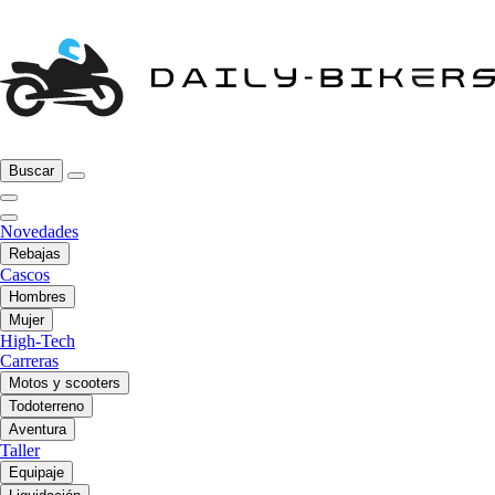
Buscar
Novedades
Rebajas
Cascos
Hombres
Mujer
High-Tech
Carreras
Motos y scooters
Todoterreno
Aventura
Taller
Equipaje