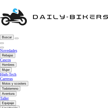
Buscar
Novedades
Rebajas
Cascos
Hombres
Mujer
High-Tech
Carreras
Motos y scooters
Todoterreno
Aventura
Taller
Equipaje