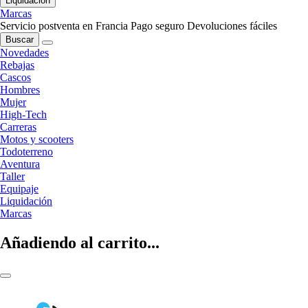
Liquidación
Marcas
Servicio postventa en Francia
Pago seguro
Devoluciones fáciles
Buscar
Novedades
Rebajas
Cascos
Hombres
Mujer
High-Tech
Carreras
Motos y scooters
Todoterreno
Aventura
Taller
Equipaje
Liquidación
Marcas
Añadiendo al carrito...