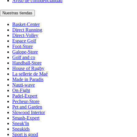
Aviso de confidencialidad
Nuestras tiendas
Basket-Center
Direct Running
Direct-Volley
Espace Golf
Foot-Store
Galope-Store
Golf and co
Handball-Store
House of Rugby
La sellerie de Maé
Made in Paradis
Nauti-wave
On-Fight
Padel-Expert
Pecheur-Store
Pet and Garden
Slowood Interior
Smash-Expert
Sneak'In
Sneakids
Sport is good