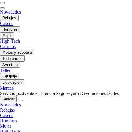
Novedades
Rebajas
Cascos
Hombres
Mujer
High-Tech
Carreras
Motos y scooters
Todoterreno
Aventura
Taller
Equipaje
Liquidación
Marcas
Servicio postventa en Francia
Pago seguro
Devoluciones fáciles
Buscar
Novedades
Rebajas
Cascos
Hombres
Mujer
High-Tech