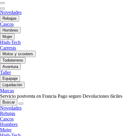
Novedades
Rebajas
Cascos
Hombres
Mujer
High-Tech
Carreras
Motos y scooters
Todoterreno
Aventura
Taller
Equipaje
Liquidación
Marcas
Servicio postventa en Francia
Pago seguro
Devoluciones fáciles
Buscar
Novedades
Rebajas
Cascos
Hombres
Mujer
High-Tech