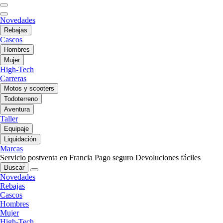
Novedades
Rebajas
Cascos
Hombres
Mujer
High-Tech
Carreras
Motos y scooters
Todoterreno
Aventura
Taller
Equipaje
Liquidación
Marcas
Servicio postventa en Francia
Pago seguro
Devoluciones fáciles
Buscar
Novedades
Rebajas
Cascos
Hombres
Mujer
High-Tech