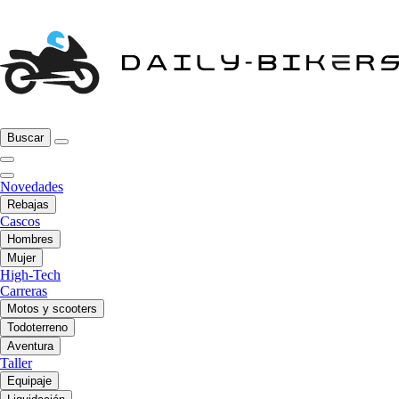
Buscar
Novedades
Rebajas
Cascos
Hombres
Mujer
High-Tech
Carreras
Motos y scooters
Todoterreno
Aventura
Taller
Equipaje