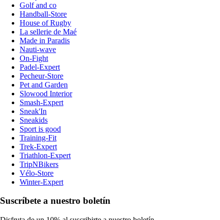
Golf and co
Handball-Store
House of Rugby
La sellerie de Maé
Made in Paradis
Nauti-wave
On-Fight
Padel-Expert
Pecheur-Store
Pet and Garden
Slowood Interior
Smash-Expert
Sneak'In
Sneakids
Sport is good
Training-Fit
Trek-Expert
Triathlon-Expert
TripNBikers
Vélo-Store
Winter-Expert
Suscríbete a nuestro boletín
Disfruta de un 10% al suscribirte a nuestro boletín