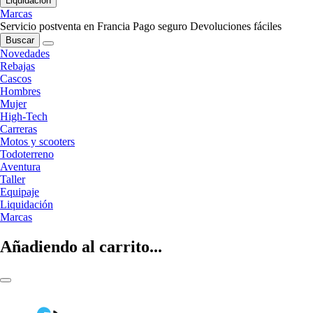
Liquidación
Marcas
Servicio postventa en Francia
Pago seguro
Devoluciones fáciles
Buscar
Novedades
Rebajas
Cascos
Hombres
Mujer
High-Tech
Carreras
Motos y scooters
Todoterreno
Aventura
Taller
Equipaje
Liquidación
Marcas
Añadiendo al carrito...