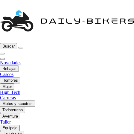
Buscar
Novedades
Rebajas
Cascos
Hombres
Mujer
High-Tech
Carreras
Motos y scooters
Todoterreno
Aventura
Taller
Equipaje