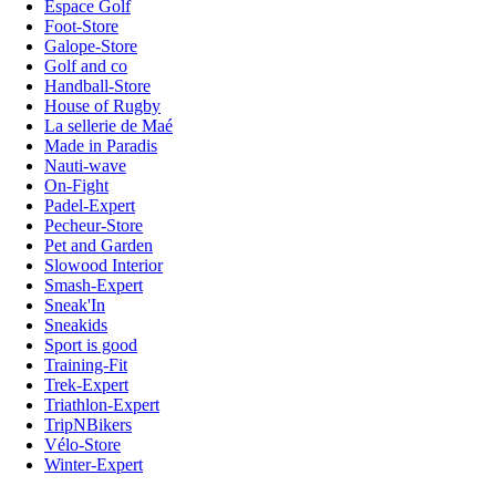
Espace Golf
Foot-Store
Galope-Store
Golf and co
Handball-Store
House of Rugby
La sellerie de Maé
Made in Paradis
Nauti-wave
On-Fight
Padel-Expert
Pecheur-Store
Pet and Garden
Slowood Interior
Smash-Expert
Sneak'In
Sneakids
Sport is good
Training-Fit
Trek-Expert
Triathlon-Expert
TripNBikers
Vélo-Store
Winter-Expert