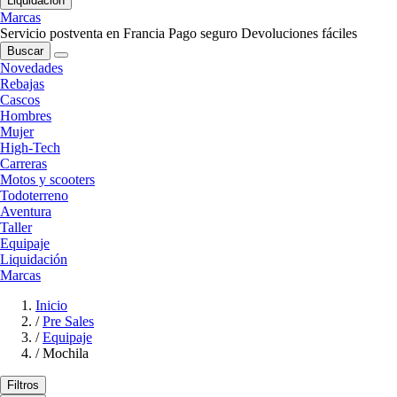
Liquidación
Marcas
Servicio postventa en Francia
Pago seguro
Devoluciones fáciles
Buscar
Novedades
Rebajas
Cascos
Hombres
Mujer
High-Tech
Carreras
Motos y scooters
Todoterreno
Aventura
Taller
Equipaje
Liquidación
Marcas
Inicio
/
Pre Sales
/
Equipaje
/
Mochila
Filtros