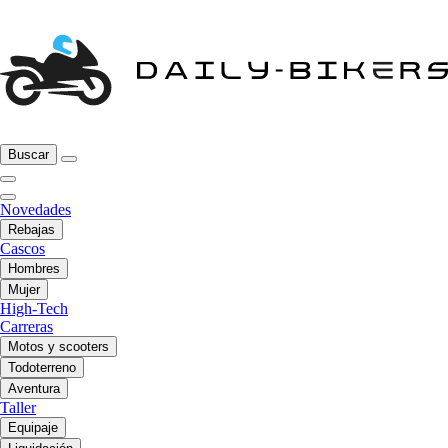
Buscar
Novedades
Rebajas
Cascos
Hombres
Mujer
High-Tech
Carreras
Motos y scooters
Todoterreno
Aventura
Taller
Equipaje