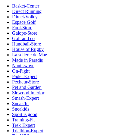
Basket-Center
Direct Running
Direct-Volley
Espace Golf
Foot-Store
Galope-Store
Golf and co
Handball-Store
House of Rugby
La sellerie de Maé
Made in Paradis
Nauti-wave
On-Fight
Padel-Expert
Pecheur-Store
Pet and Garden
Slowood Interior
Smash-Expert
Sneak'In
Sneakids
Sport is good
Training-Fit
Trek-Expert
Triathlon-Expert