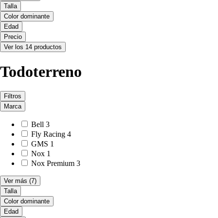
Talla
Color dominante
Edad
Precio
Ver los 14 productos
Todoterreno
Filtros
Marca
Bell
3
Fly Racing
4
GMS
1
Nox
1
Nox Premium
3
Ver más
(7)
Talla
Color dominante
Edad