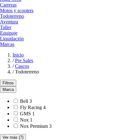
Carreras
Motos y scooters
Todoterreno
Aventura
Taller
Equipaje
Liquidación
Marcas
Inicio
/
Pre Sales
/
Cascos
/
Todoterreno
Filtros
Marca
Bell
3
Fly Racing
4
GMS
1
Nox
1
Nox Premium
3
Ver más
(7)