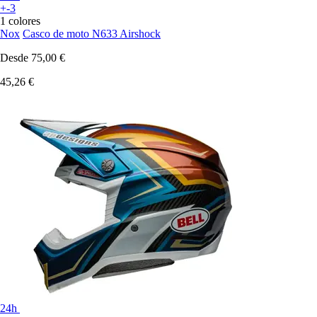
+-3
1 colores
Nox
Casco de moto N633 Airshock
Desde
75,00 €
45,26 €
24h