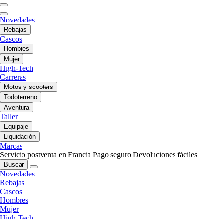
Novedades
Rebajas
Cascos
Hombres
Mujer
High-Tech
Carreras
Motos y scooters
Todoterreno
Aventura
Taller
Equipaje
Liquidación
Marcas
Servicio postventa en Francia
Pago seguro
Devoluciones fáciles
Buscar
Novedades
Rebajas
Cascos
Hombres
Mujer
High-Tech