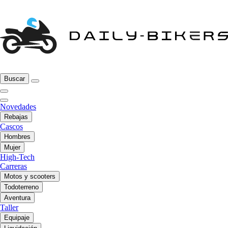
Buscar
Novedades
Rebajas
Cascos
Hombres
Mujer
High-Tech
Carreras
Motos y scooters
Todoterreno
Aventura
Taller
Equipaje