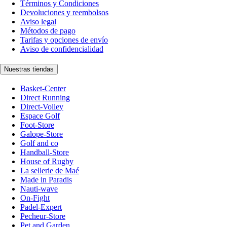
Términos y Condiciones
Devoluciones y reembolsos
Aviso legal
Métodos de pago
Tarifas y opciones de envío
Aviso de confidencialidad
Nuestras tiendas
Basket-Center
Direct Running
Direct-Volley
Espace Golf
Foot-Store
Galope-Store
Golf and co
Handball-Store
House of Rugby
La sellerie de Maé
Made in Paradis
Nauti-wave
On-Fight
Padel-Expert
Pecheur-Store
Pet and Garden