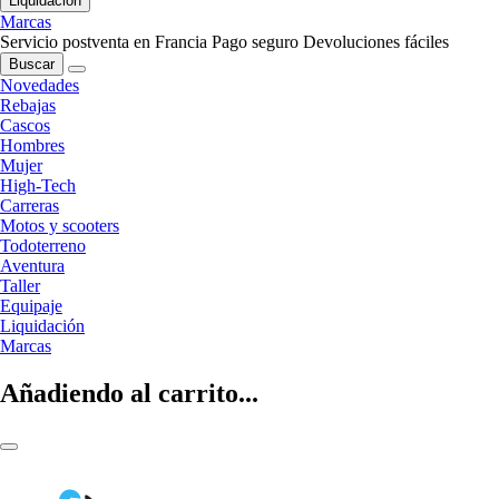
Liquidación
Marcas
Servicio postventa en Francia
Pago seguro
Devoluciones fáciles
Buscar
Novedades
Rebajas
Cascos
Hombres
Mujer
High-Tech
Carreras
Motos y scooters
Todoterreno
Aventura
Taller
Equipaje
Liquidación
Marcas
Añadiendo al carrito...