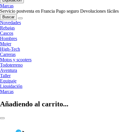
Liquidación
Marcas
Servicio postventa en Francia
Pago seguro
Devoluciones fáciles
Buscar
Novedades
Rebajas
Cascos
Hombres
Mujer
High-Tech
Carreras
Motos y scooters
Todoterreno
Aventura
Taller
Equipaje
Liquidación
Marcas
Añadiendo al carrito...