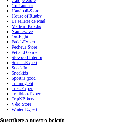
Galope-Store
Golf and co
Handball-Store
House of Rugby
La sellerie de Maé
Made in Paradis
Nauti-wave
On-Fight
Padel-Expert
Pecheur-Store
Pet and Garden
Slowood Interior
Smash-Expert
Sneak'In
Sneakids
Sport is good
Training-Fit
Trek-Expert
Triathlon-Expert
TripNBikers
Vélo-Store
Winter-Expert
Suscríbete a nuestro boletín