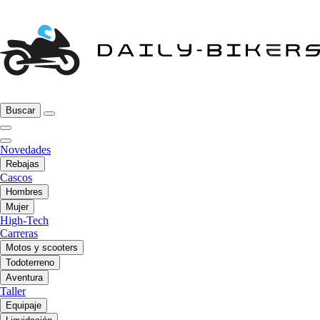
Buscar
Novedades
Rebajas
Cascos
Hombres
Mujer
High-Tech
Carreras
Motos y scooters
Todoterreno
Aventura
Taller
Equipaje