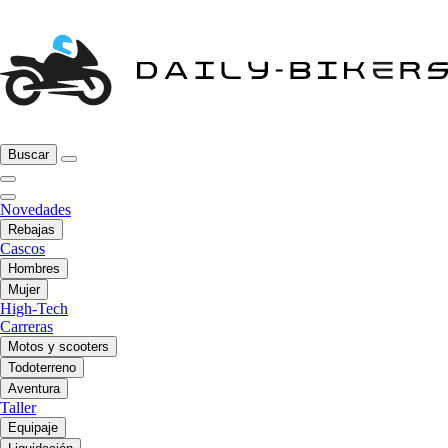
Buscar
Novedades
Rebajas
Cascos
Hombres
Mujer
High-Tech
Carreras
Motos y scooters
Todoterreno
Aventura
Taller
Equipaje