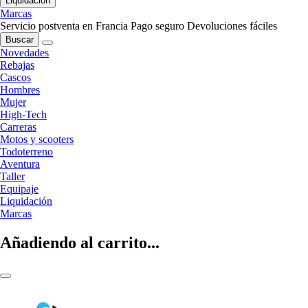
Liquidación
Marcas
Servicio postventa en Francia
Pago seguro
Devoluciones fáciles
Buscar
Novedades
Rebajas
Cascos
Hombres
Mujer
High-Tech
Carreras
Motos y scooters
Todoterreno
Aventura
Taller
Equipaje
Liquidación
Marcas
Añadiendo al carrito...