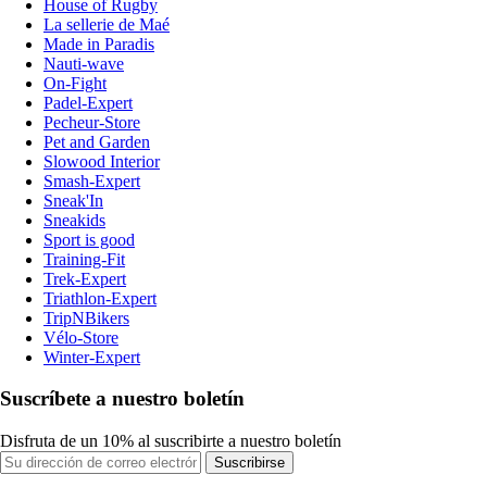
House of Rugby
La sellerie de Maé
Made in Paradis
Nauti-wave
On-Fight
Padel-Expert
Pecheur-Store
Pet and Garden
Slowood Interior
Smash-Expert
Sneak'In
Sneakids
Sport is good
Training-Fit
Trek-Expert
Triathlon-Expert
TripNBikers
Vélo-Store
Winter-Expert
Suscríbete a nuestro boletín
Disfruta de un 10% al suscribirte a nuestro boletín
Suscribirse