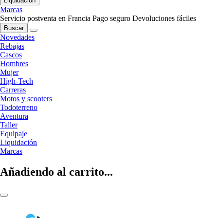
Liquidación
Marcas
Servicio postventa en Francia
Pago seguro
Devoluciones fáciles
Buscar
Novedades
Rebajas
Cascos
Hombres
Mujer
High-Tech
Carreras
Motos y scooters
Todoterreno
Aventura
Taller
Equipaje
Liquidación
Marcas
Añadiendo al carrito...