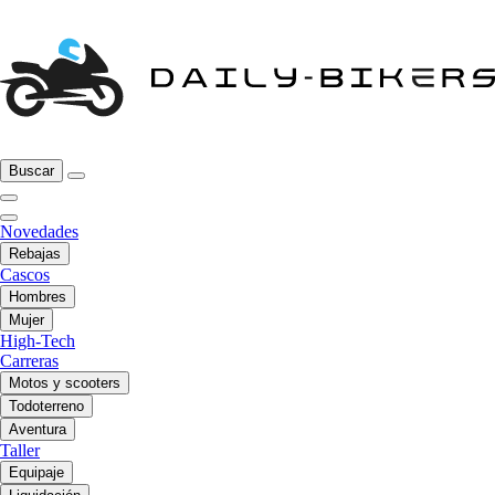
Buscar
Novedades
Rebajas
Cascos
Hombres
Mujer
High-Tech
Carreras
Motos y scooters
Todoterreno
Aventura
Taller
Equipaje