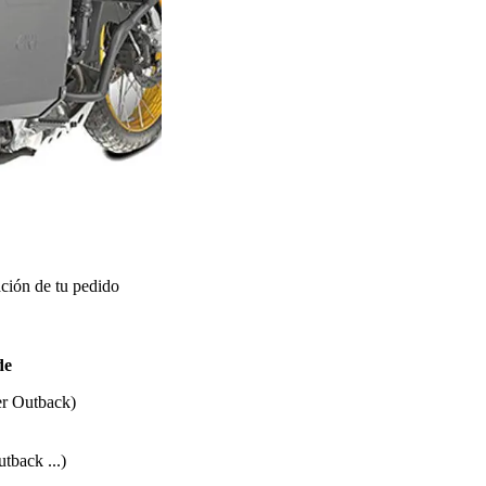
ción de tu pedido
de
er Outback)
tback ...)