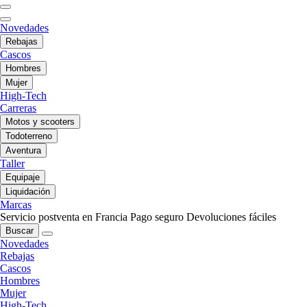
Novedades
Rebajas
Cascos
Hombres
Mujer
High-Tech
Carreras
Motos y scooters
Todoterreno
Aventura
Taller
Equipaje
Liquidación
Marcas
Servicio postventa en Francia
Pago seguro
Devoluciones fáciles
Buscar
Novedades
Rebajas
Cascos
Hombres
Mujer
High-Tech