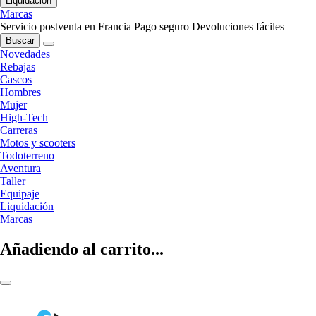
Liquidación
Marcas
Servicio postventa en Francia
Pago seguro
Devoluciones fáciles
Buscar
Novedades
Rebajas
Cascos
Hombres
Mujer
High-Tech
Carreras
Motos y scooters
Todoterreno
Aventura
Taller
Equipaje
Liquidación
Marcas
Añadiendo al carrito...