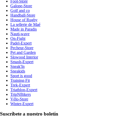
Foot-Store
Galope-Store
Golf and co
Handball-Store
House of Rugby
La sellerie de Maé
Made in Paradis
Nauti-wave
On-Fight
Padel-Expert
Pecheur-Store
Pet and Garden
Slowood Interior
Smash-Expert
Sneak'In
Sneakids
Sport is good
Training-Fit
Trek-Expert
Triathlon-Expert
TripNBikers
Vélo-Store
Winter-Expert
Suscríbete a nuestro boletín