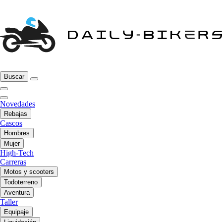
Buscar
Novedades
Rebajas
Cascos
Hombres
Mujer
High-Tech
Carreras
Motos y scooters
Todoterreno
Aventura
Taller
Equipaje