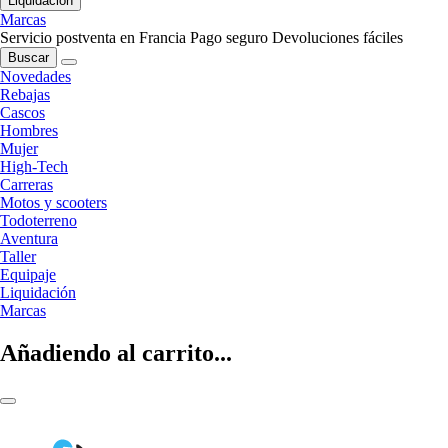
Liquidación
Marcas
Servicio postventa en Francia
Pago seguro
Devoluciones fáciles
Buscar
Novedades
Rebajas
Cascos
Hombres
Mujer
High-Tech
Carreras
Motos y scooters
Todoterreno
Aventura
Taller
Equipaje
Liquidación
Marcas
Añadiendo al carrito...