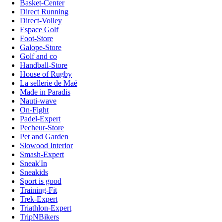
Basket-Center
Direct Running
Direct-Volley
Espace Golf
Foot-Store
Galope-Store
Golf and co
Handball-Store
House of Rugby
La sellerie de Maé
Made in Paradis
Nauti-wave
On-Fight
Padel-Expert
Pecheur-Store
Pet and Garden
Slowood Interior
Smash-Expert
Sneak'In
Sneakids
Sport is good
Training-Fit
Trek-Expert
Triathlon-Expert
TripNBikers