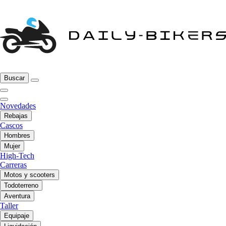
Buscar
Novedades
Rebajas
Cascos
Hombres
Mujer
High-Tech
Carreras
Motos y scooters
Todoterreno
Aventura
Taller
Equipaje