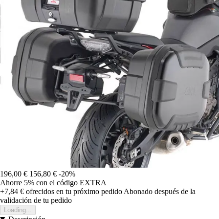
196,00 €
156,80 €
-20%
Ahorre 5%
con el código
EXTRA
+7,84 €
ofrecidos en tu próximo pedido
Abonado después de la
validación de tu pedido
Loading...